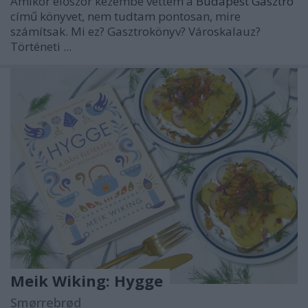
Amikor először kezembe vettem a
Budapest Gasztro
című könyvet, nem tudtam pontosan, mire
számítsak. Mi ez? Gasztrokönyv? Városkalauz?
Történeti ...
Meik Wiking: Hygge
Smørrebrød