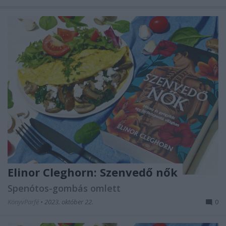
Elinor Cleghorn: Szenvedő ​nők
Spenótos-gombás omlett
KönyvParfé
•
2023. október 22.
0