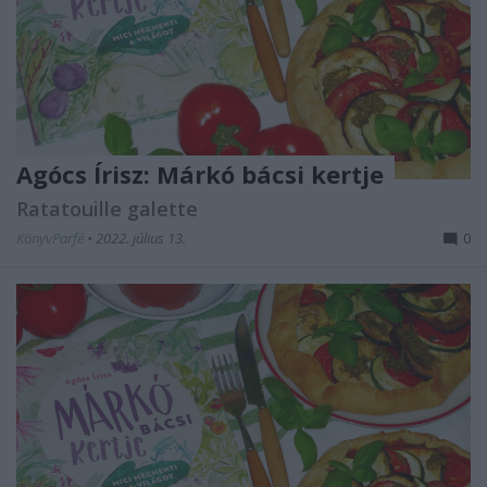
Agócs Írisz: Márkó ​bácsi kertje
Ratatouille galette
KönyvParfé
•
2022. július 13.
0