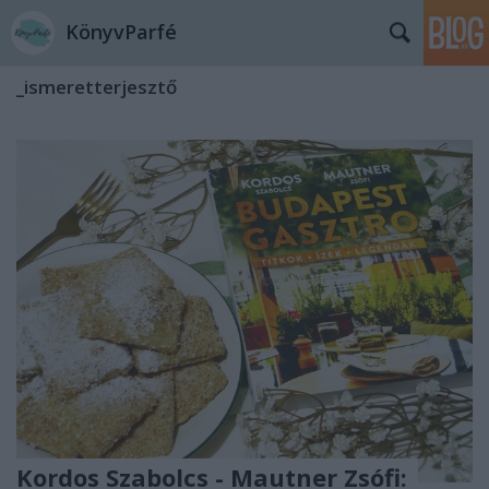
KönyvParfé
_ismeretterjesztő
Kordos Szabolcs - Mautner Zsófi: