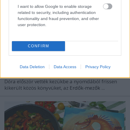
I want to allow Google to enable storage
related to security, including authentication
functionality and fraud prevention, and other
user protection.
CONFIRM
Data Deletion
Data Access
Privacy Policy
Úgy képzelem, amikor
Bajzáth Mária
és
Ónya-Oláh
Dóra
először vették kezükbe a nyomdából frissen
kikerült közös könyvüket, az
Erdők-mezők ...