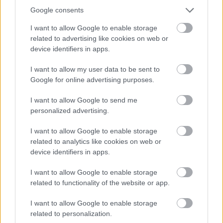
Google consents
I want to allow Google to enable storage
related to advertising like cookies on web or
device identifiers in apps.
I want to allow my user data to be sent to
Google for online advertising purposes.
I want to allow Google to send me
Bajzáth Mária (szerk.): Erdők-mezők ​
personalized advertising.
népmeséi
I want to allow Google to enable storage
Zöldsaláta pestós salátaöntettel és "katicás"-
related to analytics like cookies on web or
mozzarellás pirítóssal
device identifiers in apps.
KönyvParfé
•
2023. június 20.
0
I want to allow Google to enable storage
related to functionality of the website or app.
I want to allow Google to enable storage
related to personalization.