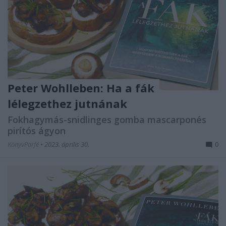
Peter Wohlleben: Ha ​a fák
lélegzethez jutnának
Fokhagymás-snidlinges gomba mascarponés
pirítós ágyon
KönyvParfé
•
2023. április 30.
0