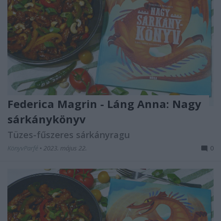
Federica Magrin - Láng Anna: Nagy ​
sárkánykönyv
Tüzes-fűszeres sárkányragu
KönyvParfé
•
2023. május 22.
0