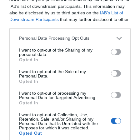
IAB’s list of downstream participants. This information may
also be disclosed by us to third parties on the
IAB’s List of
Downstream Participants
that may further disclose it to other
third parties.
Please note that this website/app uses one or more Google
Personal Data Processing Opt Outs
services and may gather and store information including but
not limited to your visit or usage behaviour. You may click to
I want to opt-out of the Sharing of my
personal data.
grant or deny consent to Google and its third-party tags to
Opted In
use your data for below specified purposes in below Google
consent section.
I want to opt-out of the Sale of my
Personal Data.
Opted In
Január 1-én ünnepeltük
Petőfi Sándor
születésének
200. évfordulóját. Egy kedves ismerősöm kissé
I want to opt-out of processing my
Personal Data for Targeted Advertising.
pikírten azt mondta nemrég, hogy idén ...
Opted In
I want to opt-out of Collection, Use,
Retention, Sale, and/or Sharing of my
Personal Data that Is Unrelated with the
Purposes for which it was collected.
Opted Out