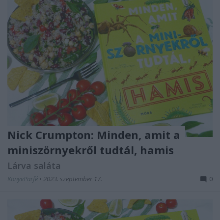
Nick Crumpton: Minden, ​amit a
miniszörnyekről tudtál, hamis
Lárva saláta
KönyvParfé
•
2023. szeptember 17.
0