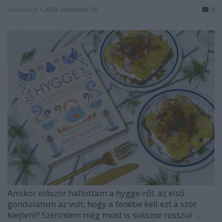
KönyvParfé
•
2023. november 19.
0
Amikor először hallottam a hygge-ről, az első
gondolatom az volt, hogy a fenébe kell ezt a szót
kiejteni? Szerintem még most is sokszor rosszul ...