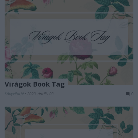
Virágok Book Tag
KönyvParfé
•
2023. április 03.
0