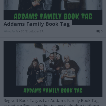
Addams Family Book Tag
KönyvParfé
•
2018. október 31.
0
Rég volt Book Tag, ezt az
Addams Family Book Tag
et pedig a
Books and hot tea
nevű oldalon találtam.