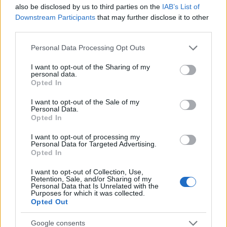
also be disclosed by us to third parties on the
IAB’s List of
Downstream Participants
that may further disclose it to other
third parties.
Please note that this website/app uses one or more Google
Personal Data Processing Opt Outs
services and may gather and store information including but
not limited to your visit or usage behaviour. You may click to
I want to opt-out of the Sharing of my
personal data.
grant or deny consent to Google and its third-party tags to
Opted In
use your data for below specified purposes in below Google
consent section.
I want to opt-out of the Sale of my
Personal Data.
Opted In
I want to opt-out of processing my
Personal Data for Targeted Advertising.
Opted In
I want to opt-out of Collection, Use,
Retention, Sale, and/or Sharing of my
Rég volt Book Tag, de néhány hete találtam egy
Personal Data that Is Unrelated with the
Purposes for which it was collected.
érdekeset a
Biblioteca Fermecata
nevű oldalon, és
Opted Out
kedvet kaptam, hogy kitöltsem. Az idei ...
Google consents