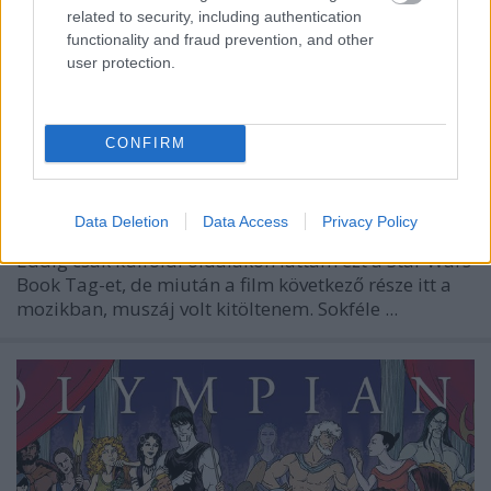
related to security, including authentication
functionality and fraud prevention, and other
user protection.
CONFIRM
Data Deletion
Data Access
Privacy Policy
Eddig csak külföldi oldalakon láttam ezt a Star Wars
Book Tag-et, de miután a film következő része itt a
mozikban, muszáj volt kitöltenem. Sokféle ...