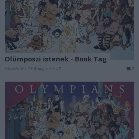
Olümposzi istenek - Book Tag
KönyvParfé
•
2016. augusztus 17.
8