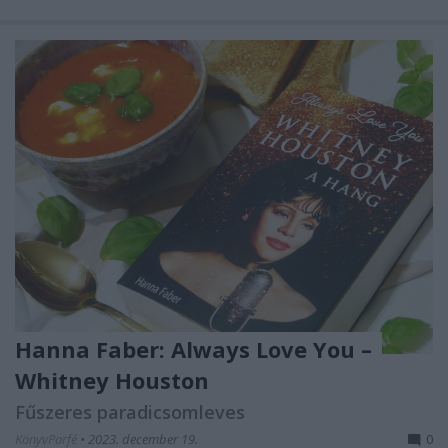
Hanna Faber: Always ​Love You –
Whitney Houston
Fűszeres paradicsomleves
KönyvParfé
•
2023. december 19.
0