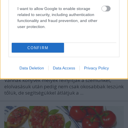
I want to allow Google to enable storage
related to security, including authentication
functionality and fraud prevention, and other
user protection.
CONFIRM
Data Deletion
Data Access
Privacy Policy
Vannak könyvek melyek felnyitják a szemünket,
elolvasásuk után pedig nem csak okosabbak leszünk
tőlük, de segítségükkel átlátjuk a ...