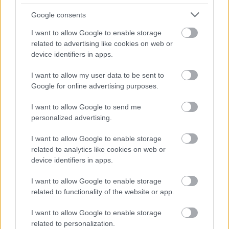
Google consents
I want to allow Google to enable storage
related to advertising like cookies on web or
device identifiers in apps.
I want to allow my user data to be sent to
Google for online advertising purposes.
I want to allow Google to send me
personalized advertising.
Peter Wohlleben: Ha ​a fák
lélegzethez jutnának
I want to allow Google to enable storage
related to analytics like cookies on web or
Fokhagymás-snidlinges gomba mascarponés
device identifiers in apps.
pirítós ágyon
I want to allow Google to enable storage
KönyvParfé
•
2023. április 30.
0
related to functionality of the website or app.
I want to allow Google to enable storage
related to personalization.