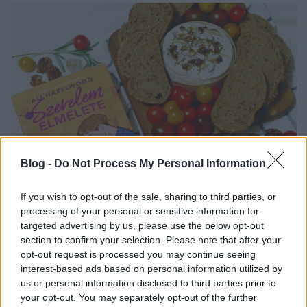
Blog -
Do Not Process My Personal Information
If you wish to opt-out of the sale, sharing to third parties, or
Ali Hazelwood: A ​szerelem elmélete
processing of your personal or sensitive information for
targeted advertising by us, please use the below opt-out
Sütőben sült camembert
section to confirm your selection. Please note that after your
KönyvParfé
•
2023. november 28.
0
opt-out request is processed you may continue seeing
interest-based ads based on personal information utilized by
us or personal information disclosed to third parties prior to
your opt-out. You may separately opt-out of the further