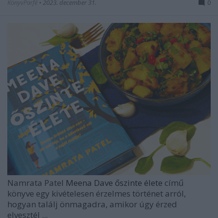
KönyvParfé
•
2023. december 31.
0
Namrata Patel
Meena Dave őszinte élete
című
könyve egy kivételesen érzelmes történet arról,
hogyan találj önmagadra, amikor úgy érzed
elvesztél ...