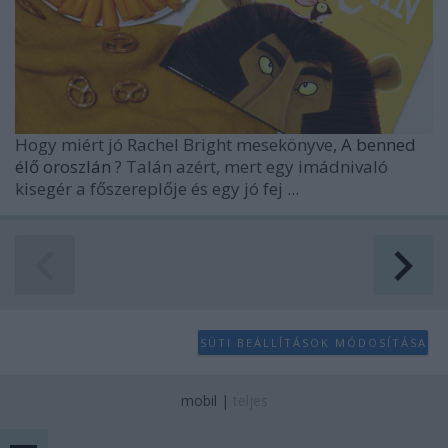
Hogy miért jó
Rachel Bright
mesekönyve,
A benned
élő oroszlán
? Talán azért, mert egy imádnivaló
kisegér a főszereplője és egy jó fej ...
SÜTI BEÁLLÍTÁSOK MÓDOSÍTÁSA
mobil
|
teljes