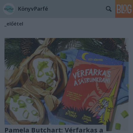
KönyvParfé
_előétel
Pamela Butchart: Vérfarkas ​a