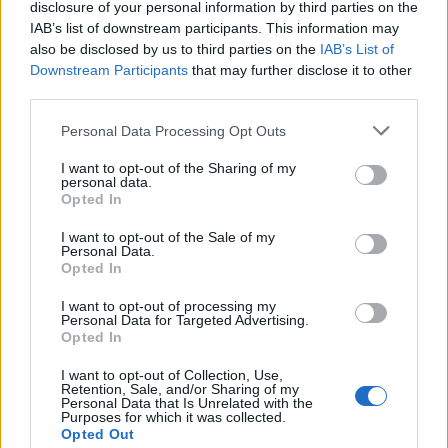
disclosure of your personal information by third parties on the
IAB’s list of downstream participants. This information may
also be disclosed by us to third parties on the
IAB’s List of
Downstream Participants
that may further disclose it to other
third parties.
Please note that this website/app uses one or more Google
Personal Data Processing Opt Outs
services and may gather and store information including but
not limited to your visit or usage behaviour. You may click to
I want to opt-out of the Sharing of my
personal data.
grant or deny consent to Google and its third-party tags to
Opted In
use your data for below specified purposes in below Google
consent section.
I want to opt-out of the Sale of my
Personal Data.
Opted In
Amikor elkezdtem olvasni
Ali Hazelwood
legújabb
I want to opt-out of processing my
romantikus regényét
A szerelem elméletét
, már az
Personal Data for Targeted Advertising.
első fejezet után megszólalt a fejemben a
L'art ...
Opted In
I want to opt-out of Collection, Use,
Retention, Sale, and/or Sharing of my
Personal Data that Is Unrelated with the
Purposes for which it was collected.
Opted Out