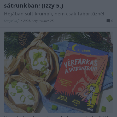
sátrunkban! (Izzy 5.)
Héjában sült krumpli, nem csak tábortűznél
KönyvParfé
•
2025. szeptember 25.
0