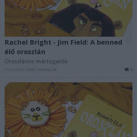
Rachel Bright - Jim Field: A benned
élő oroszlán
Oroszlános mártogatós
KönyvParfé
•
2022. március 24.
0