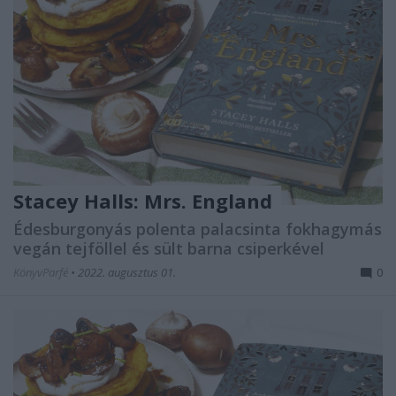
Stacey Halls: Mrs. ​England
Édesburgonyás polenta palacsinta fokhagymás
vegán tejföllel és sült barna csiperkével
KönyvParfé
•
2022. augusztus 01.
0