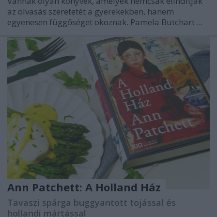
Vannak olyan könyvek, amelyek nemcsak elindítják
az olvasás szeretetét a gyerekekben, hanem
egyenesen függőséget okoznak.
Pamela Butchart
...
Ann Patchett: A ​Holland Ház
Tavaszi spárga buggyantott tojással és
hollandi mártással