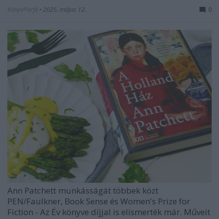
KönyvParfé
•
2025. május 12.
0
Ann Patchett
munkásságát többek közt
PEN/Faulkner, Book Sense és Women's Prize for
Fiction - Az Év könyve díjjal is elismerték már. Műveit