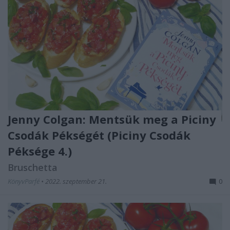
Jenny Colgan: Mentsük ​meg a Piciny
Csodák Pékségét (Piciny Csodák
Péksége 4.)
Bruschetta
KönyvParfé
•
2022. szeptember 21.
0