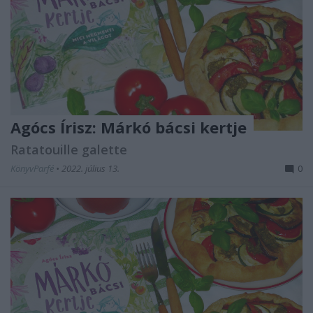
Agócs Írisz: Márkó ​bácsi kertje
Ratatouille galette
KönyvParfé
•
2022. július 13.
0