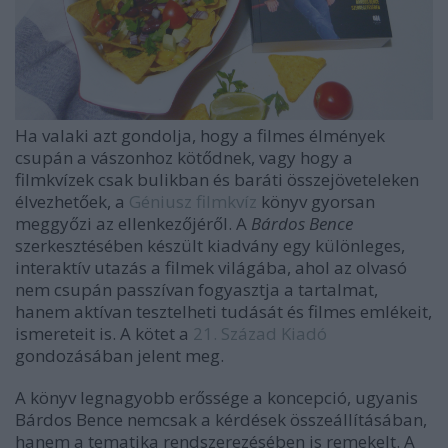
Ha valaki azt gondolja, hogy a filmes élmények
csupán a vászonhoz kötődnek, vagy hogy a
filmkvízek csak bulikban és baráti összejöveteleken
élvezhetőek, a
Géniusz filmkvíz
könyv gyorsan
meggyőzi az ellenkezőjéről. A
Bárdos Bence
szerkesztésében készült kiadvány egy különleges,
interaktív utazás a filmek világába, ahol az olvasó
nem csupán passzívan fogyasztja a tartalmat,
hanem aktívan tesztelheti tudását és filmes emlékeit,
ismereteit is. A kötet a
21. Század Kiadó
gondozásában jelent meg.
A könyv legnagyobb erőssége a koncepció, ugyanis
Bárdos Bence nemcsak a kérdések összeállításában,
hanem a tematika rendszerezésében is remekelt. A