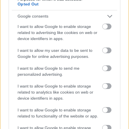
amit friss zöldségekkel fejeltem még meg. Így került
Opted Out
rá apróra darabolt lila hagyma, felkockázott
paradicsom, avokádó és némi chili. Koriander
Google consents
hiányában petrezselyemmel szórtam meg, és egy kis
I want to allow Google to enable storage
lime levét facsartam rá. Ezután nem maradt más,
related to advertising like cookies on web or
csak a tunkolás!
device identifiers in apps.
I want to allow my user data to be sent to
Google for online advertising purposes.
I want to allow Google to send me
personalized advertising.
I want to allow Google to enable storage
related to analytics like cookies on web or
device identifiers in apps.
I want to allow Google to enable storage
related to functionality of the website or app.
Szórakoztató, változatos kérdések a magyar és a
nemzetközi filmtörténet világából! A Géniusz filmkvíz
I want to allow Google to enable storage