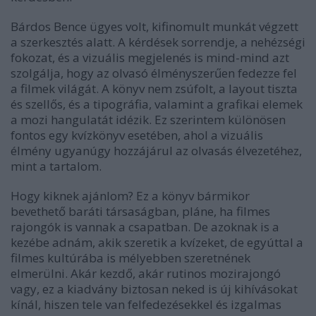
Bárdos Bence ügyes volt, kifinomult munkát végzett
a szerkesztés alatt. A kérdések sorrendje, a nehézségi
fokozat, és a vizuális megjelenés is mind-mind azt
szolgálja, hogy az olvasó élményszerűen fedezze fel
a filmek világát. A könyv nem zsúfolt, a layout tiszta
és szellős, és a tipográfia, valamint a grafikai elemek
a mozi hangulatát idézik. Ez szerintem különösen
fontos egy kvízkönyv esetében, ahol a vizuális
élmény ugyanúgy hozzájárul az olvasás élvezetéhez,
mint a tartalom.
Hogy kiknek ajánlom? Ez a könyv bármikor
bevethető baráti társaságban, pláne, ha filmes
rajongók is vannak a csapatban. De azoknak is a
kezébe adnám, akik szeretik a kvízeket, de egyúttal a
filmes kultúrába is mélyebben szeretnének
elmerülni. Akár kezdő, akár rutinos mozirajongó
vagy, ez a kiadvány biztosan neked is új kihívásokat
kínál, hiszen tele van felfedezésekkel és izgalmas