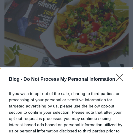
Blog -
Do Not Process My Personal Information
Hozzávalók:
A sajtszószhoz:
If you wish to opt-out of the sale, sharing to third parties, or
processing of your personal or sensitive information for
20 dkg cheddar sajt
targeted advertising by us, please use the below opt-out
1 tk kukoricakeményítő
section to confirm your selection. Please note that after your
opt-out request is processed you may continue seeing
2 dl zsíros tej
interest-based ads based on personal information utilized by
us or personal information disclosed to third parties prior to
A nachos tálhoz: