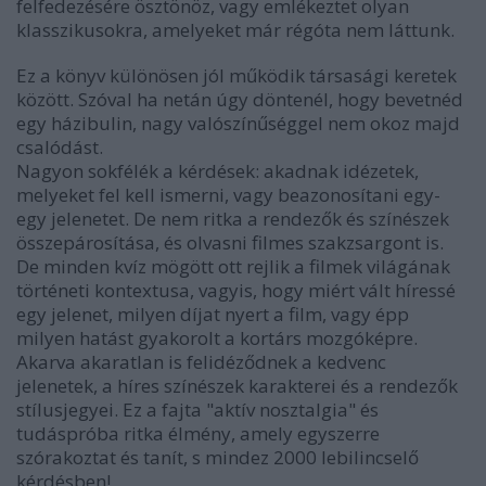
felfedezésére ösztönöz, vagy emlékeztet olyan
klasszikusokra, amelyeket már régóta nem láttunk.
Ez a könyv különösen jól működik társasági keretek
között. Szóval ha netán úgy döntenél, hogy bevetnéd
egy házibulin, nagy valószínűséggel nem okoz majd
csalódást.
Nagyon sokfélék a kérdések: akadnak idézetek,
melyeket fel kell ismerni, vagy beazonosítani egy-
egy jelenetet. De nem ritka a rendezők és színészek
összepárosítása, és olvasni filmes szakzsargont is.
De minden kvíz mögött ott rejlik a filmek világának
történeti kontextusa, vagyis, hogy miért vált híressé
egy jelenet, milyen díjat nyert a film, vagy épp
milyen hatást gyakorolt a kortárs mozgóképre.
Akarva akaratlan is felidéződnek a kedvenc
jelenetek, a híres színészek karakterei és a rendezők
stílusjegyei. Ez a fajta "aktív nosztalgia" és
tudáspróba ritka élmény, amely egyszerre
szórakoztat és tanít, s mindez 2000 lebilincselő
kérdésben!