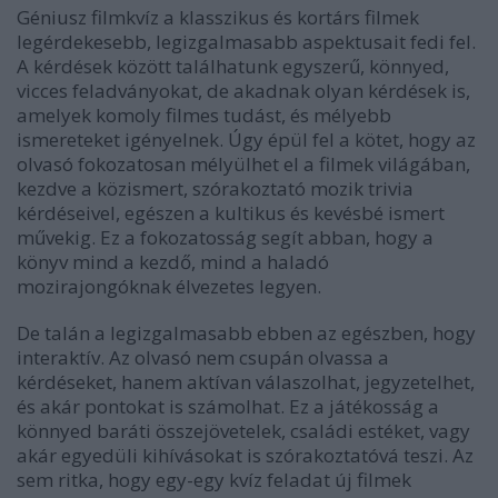
Géniusz filmkvíz a klasszikus és kortárs filmek
legérdekesebb, legizgalmasabb aspektusait fedi fel.
A kérdések között találhatunk egyszerű, könnyed,
vicces feladványokat, de akadnak olyan kérdések is,
amelyek komoly filmes tudást, és mélyebb
ismereteket igényelnek. Úgy épül fel a kötet, hogy az
olvasó fokozatosan mélyülhet el a filmek világában,
kezdve a közismert, szórakoztató mozik trivia
kérdéseivel, egészen a kultikus és kevésbé ismert
művekig. Ez a fokozatosság segít abban, hogy a
könyv mind a kezdő, mind a haladó
mozirajongóknak élvezetes legyen.
De talán a legizgalmasabb ebben az egészben, hogy
interaktív. Az olvasó nem csupán olvassa a
kérdéseket, hanem aktívan válaszolhat, jegyzetelhet,
és akár pontokat is számolhat. Ez a játékosság a
könnyed baráti összejövetelek, családi estéket, vagy
akár egyedüli kihívásokat is szórakoztatóvá teszi. Az
sem ritka, hogy egy-egy kvíz feladat új filmek