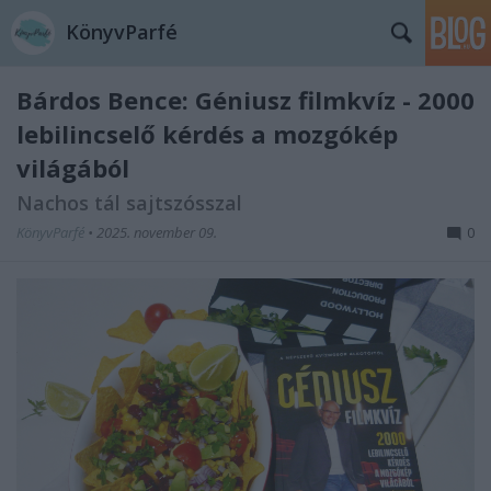
KönyvParfé
Bárdos Bence: Géniusz ​filmkvíz - 2000
lebilincselő kérdés a mozgókép
világából
Nachos tál sajtszósszal
KönyvParfé
•
2025. november 09.
0