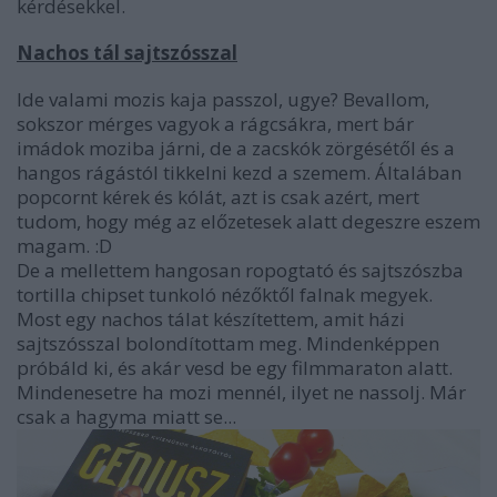
kérdésekkel.
Nachos tál sajtszósszal
Ide valami mozis kaja passzol, ugye? Bevallom,
sokszor mérges vagyok a rágcsákra, mert bár
imádok moziba járni, de a zacskók zörgésétől és a
hangos rágástól tikkelni kezd a szemem. Általában
popcornt kérek és kólát, azt is csak azért, mert
tudom, hogy még az előzetesek alatt degeszre eszem
magam. :D
De a mellettem hangosan ropogtató és sajtszószba
tortilla chipset tunkoló nézőktől falnak megyek.
Most egy nachos tálat készítettem, amit házi
sajtszósszal bolondítottam meg. Mindenképpen
próbáld ki, és akár vesd be egy filmmaraton alatt.
Mindenesetre ha mozi mennél, ilyet ne nassolj. Már
csak a hagyma miatt se...