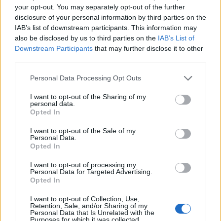
your opt-out. You may separately opt-out of the further
disclosure of your personal information by third parties on the
tortilla chips
IAB’s list of downstream participants. This information may
vörösbab konzerv
also be disclosed by us to third parties on the
IAB’s List of
kukorica konzerv
Downstream Participants
that may further disclose it to other
third parties.
paradicsom, avokádó, lila hagyma, chilipaprika
koriander vagy petrezselyem
Please note that this website/app uses one or more Google
Personal Data Processing Opt Outs
lime
services and may gather and store information including but
not limited to your visit or usage behaviour. You may click to
I want to opt-out of the Sharing of my
personal data.
A sajtot lereszelem. Egy lábasba teszem, hozzáadom
grant or deny consent to Google and its third-party tags to
Opted In
a keményítőt és alacsony lángon addig melegítem,
use your data for below specified purposes in below Google
consent section.
amíg el nem olvad. Ekkor öntöm hozzá a tejet. Kb. 5
I want to opt-out of the Sale of my
Personal Data.
percig melegítem, de látni, amikor picit sűrűsödni
Opted In
kezd. Ha túl sűrű lenne, adok hozzá még egy kis tejet.
I want to opt-out of processing my
Egy tepsibe beleszórom a tortilla chipset és sütőbe
Personal Data for Targeted Advertising.
Opted In
teszem. Épp csak pár percre, hogy átmelegedjen.
Ráöntöm a már elkészített sajtszószt és jöhet rá
I want to opt-out of Collection, Use,
minden föld jó, amit a hűtőben találsz. Nekem most
Retention, Sale, and/or Sharing of my
Personal Data that Is Unrelated with the
lecsepegtetett vörösbab és kukorica került a tetejére,
Purposes for which it was collected.