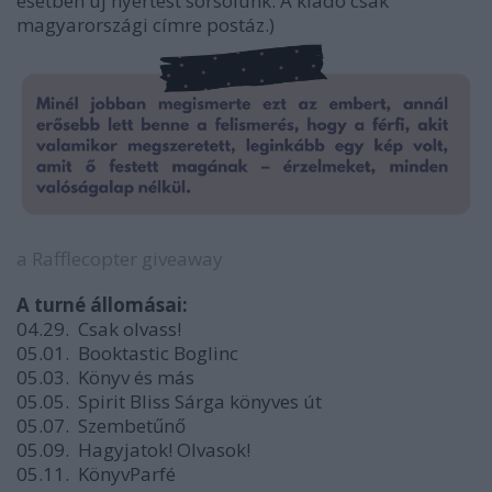
esetben új nyertest sorsolunk. A kiadó csak
magyarországi címre postáz.)
a Rafflecopter giveaway
A turné állomásai:
04.29. Csak olvass!
05.01. Booktastic Boglinc
05.03. Könyv és más
05.05. Spirit Bliss Sárga könyves út
05.07. Szembetűnő
05.09. Hagyjatok! Olvasok!
05.11. KönyvParfé