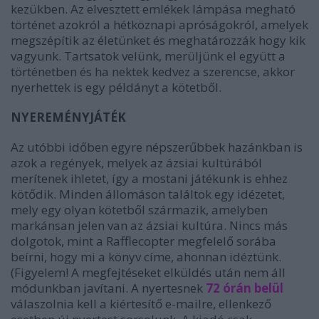
kezükben. Az elvesztett emlékek lámpása megható
történet azokról a hétköznapi apróságokról, amelyek
megszépítik az életünket és meghatározzák hogy kik
vagyunk. Tartsatok velünk, merüljünk el együtt a
történetben és ha nektek kedvez a szerencse, akkor
nyerhettek is egy példányt a kötetből.
NYEREMÉNYJÁTÉK
Az utóbbi időben egyre népszerűbbek hazánkban is
azok a regények, melyek az ázsiai kultúrából
merítenek ihletet, így a mostani játékunk is ehhez
kötődik. Minden állomáson találtok egy idézetet,
mely egy olyan kötetből származik, amelyben
markánsan jelen van az ázsiai kultúra. Nincs más
dolgotok, mint a Rafflecopter megfelelő sorába
beírni, hogy mi a könyv címe, ahonnan idéztünk.
(Figyelem! A megfejtéseket elküldés után nem áll
módunkban javítani. A nyertesnek
72 órán belül
válaszolnia kell a kiértesítő e-mailre, ellenkező