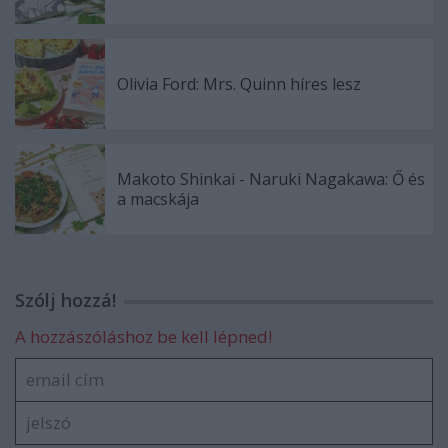
Olivia Ford: Mrs. ​Quinn híres lesz
Makoto Shinkai - Naruki Nagakawa: Ő ​és
a macskája
Szólj hozzá!
A hozzászóláshoz be kell lépned!