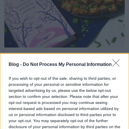
Hozzávalók:
A tofuhoz:
Blog -
Do Not Process My Personal Information
2 db 200g-os natúr tofu
If you wish to opt-out of the sale, sharing to third parties, or
1 ek szójaszósz
processing of your personal or sensitive information for
targeted advertising by us, please use the below opt-out
2 ek kukoricakeményítő
section to confirm your selection. Please note that after your
2 ek szezámolaj
opt-out request is processed you may continue seeing
interest-based ads based on personal information utilized by
A teriyaki szószhoz:
us or personal information disclosed to third parties prior to
your opt-out. You may separately opt-out of the further
1/4 bögre szójaszósz
disclosure of your personal information by third parties on the