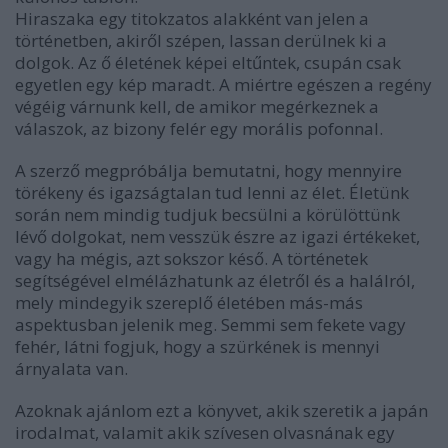
Hiraszaka egy titokzatos alakként van jelen a
történetben, akiről szépen, lassan derülnek ki a
dolgok. Az ő életének képei eltűntek, csupán csak
egyetlen egy kép maradt. A miértre egészen a regény
végéig várnunk kell, de amikor megérkeznek a
válaszok, az bizony felér egy morális pofonnal.
A szerző megpróbálja bemutatni, hogy mennyire
törékeny és igazságtalan tud lenni az élet. Életünk
során nem mindig tudjuk becsülni a körülöttünk
lévő dolgokat, nem vesszük észre az igazi értékeket,
vagy ha mégis, azt sokszor késő. A történetek
segítségével elmélázhatunk az életről és a halálról,
mely mindegyik szereplő életében más-más
aspektusban jelenik meg. Semmi sem fekete vagy
fehér, látni fogjuk, hogy a szürkének is mennyi
árnyalata van.
Azoknak ajánlom ezt a könyvet, akik szeretik a japán
irodalmat, valamit akik szívesen olvasnának egy