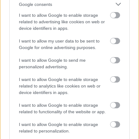
rakható lábas lett az áldozat. De megfelel 1-2
Google consents
konzerv vagy tepsi is, csak súly legyen rajta.
I want to allow Google to enable storage
(Érdemes minden tofut préselni, mert nagyon sok
related to advertising like cookies on web or
folyadékot tartalmaz és így kevésbé tudja magába
device identifiers in apps.
szívni a pácot és a fűszereket. Legjobb, ha órákon át
hagyod a nehezék alatt, de ha csak fél órád van erre
I want to allow my user data to be sent to
a folyamatra, már az is sokat segít.)
Google for online advertising purposes.
Kisebb kockákra vágom a tofut, meglocsolom a
szójaszósszal és rászórom a kukoricakeményítőt.
I want to allow Google to send me
Óvatosan összeforgatom, hogy mindenhol kapjanak
personalized advertising.
egy kis bundát a falatok. Egy serpenyőbe felhevítem
a szezámolajat és a forró olajban ropogósra sütöm
I want to allow Google to enable storage
a tofukockákat. Villával óvatosan forgatom sütés
related to analytics like cookies on web or
közben, hogy minden oldal kapjon egy kis színt.
device identifiers in apps.
Amíg sülnek a falatok, elkészítem a teriyaki szószt.
Egy kis tálba beleöntöm a szójaszószt, a vizet, a
I want to allow Google to enable storage
related to functionality of the website or app.
barna cukrot, a rizsecetet, a gyömbért és az aprított
fokhagymát. Alaposan összekeverem és a tofuhoz
I want to allow Google to enable storage
öntöm. Alacsony hőfokon hevítem és pár percig
related to personalization.
forralom. Egy kis tálkában összekeverem a