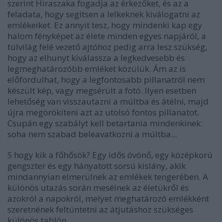
szerint Hiraszaka fogadja az érkezőket, és az a
feladata, hogy segítsen a lelkeknek kiválogatni az
emlékeiket. Ez annyit tesz, hogy mindenki kap egy
halom fényképet az élete minden egyes napjáról, a
túlvilág felé vezető ajtóhoz pedig arra lesz szükség,
hogy az elhunyt kiválassza a legkedvesebb és
legmeghatározóbb emléket közülük. Ám az is
előfordulhat, hogy a legfontosabb pillanatról nem
készült kép, vagy megsérült a fotó. Ilyen esetben
lehetőség van visszautazni a múltba és átélni, majd
újra megörökíteni azt az utolsó fontos pillanatot.
Csupán egy szabályt kell betartania mindenkinek:
soha nem szabad beleavatkozni a múltba...
S hogy kik a főhősök? Egy idős óvónő, egy középkorú
gengszter és egy hányatott sorsú kislány, akik
mindannyian elmerülnek az emlékek tengerében. A
különös utazás során mesélnek az életükről és
azokról a napokról, melyet meghatározó emlékként
szeretnének feltüntetni az átjutáshoz szükséges
különös tablón.