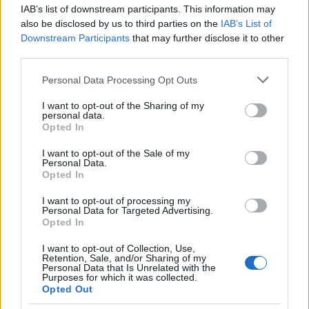
1/4 bögre víz
IAB’s list of downstream participants. This information may
1/4 bögre barna cukor (vagy juharszirup,
also be disclosed by us to third parties on the
IAB’s List of
esetleg agavé)
Downstream Participants
that may further disclose it to other
third parties.
1 ek rizsecet
2 tk reszelt gyömbér
Please note that this website/app uses one or more Google
Personal Data Processing Opt Outs
services and may gather and store information including but
3 gerezd fokhagyma, felaprítva
not limited to your visit or usage behaviour. You may click to
I want to opt-out of the Sharing of my
2 tk kukoricakeményítő 1 ek vízzel elkeverva
personal data.
grant or deny consent to Google and its third-party tags to
Opted In
use your data for below specified purposes in below Google
A tálaláshoz:
consent section.
I want to opt-out of the Sale of my
Personal Data.
rizs
Opted In
szezámmag
I want to opt-out of processing my
apróra vágott zöldhagyma
Personal Data for Targeted Advertising.
Opted In
párolt zöldség
I want to opt-out of Collection, Use,
Az első lépés, hogy a tofuból kipréselek annyi vizet,
Retention, Sale, and/or Sharing of my
Personal Data that Is Unrelated with the
amennyit csak bírok. Ehhez becsomagolom a
Purposes for which it was collected.
tofukockákat egy tiszta konyharuhába és ráhelyezek
Opted Out
egy kis nehezéket, jelen esetben két egymásba