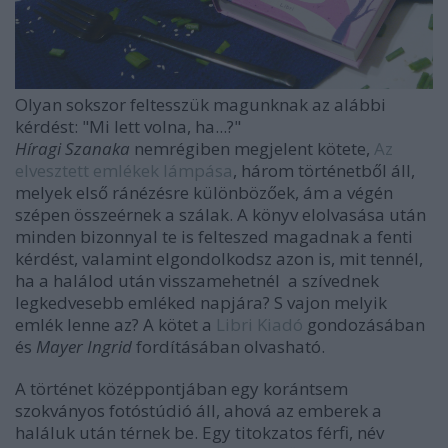
Olyan sokszor feltesszük magunknak az alábbi
kérdést: "Mi lett volna, ha...?"
Híragi Szanaka
nemrégiben megjelent kötete,
Az
elvesztett emlékek lámpása
, három történetből áll,
melyek első ránézésre különbözőek, ám a végén
szépen összeérnek a szálak. A könyv elolvasása után
minden bizonnyal te is felteszed magadnak a fenti
kérdést, valamint elgondolkodsz azon is, mit tennél,
ha a halálod után visszamehetnél a szívednek
legkedvesebb emléked napjára? S vajon melyik
emlék lenne az? A kötet a
Libri Kiadó
gondozásában
és
Mayer Ingrid
fordításában olvasható.
A történet középpontjában egy korántsem
szokványos fotóstúdió áll, ahová az emberek a
haláluk után térnek be. Egy titokzatos férfi, név