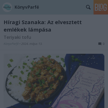
KönyvParfé
Híragi Szanaka: Az ​elvesztett
emlékek lámpása
Teriyaki tofu
KönyvParfé
•
2024. május 13.
0