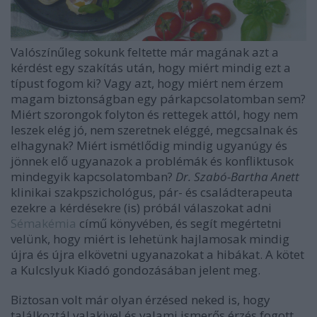
Valószínűleg sokunk feltette már magának azt a
kérdést egy szakítás után, hogy miért mindig ezt a
típust fogom ki? Vagy azt, hogy miért nem érzem
magam biztonságban egy párkapcsolatomban sem?
Miért szorongok folyton és rettegek attól, hogy nem
leszek elég jó, nem szeretnek eléggé, megcsalnak és
elhagynak? Miért ismétlődig mindig ugyanúgy és
jönnek elő ugyanazok a problémák és konfliktusok
mindegyik kapcsolatomban?
Dr. Szabó-Bartha Anett
klinikai szakpszichológus, pár- és családterapeuta
ezekre a kérdésekre (is) próbál válaszokat adni
Sémakémia
című könyvében, és segít megértetni
velünk, hogy miért is lehetünk hajlamosak mindig
újra és újra elkövetni ugyanazokat a hibákat. A kötet
a Kulcslyuk Kiadó gondozásában jelent meg.
Biztosan volt már olyan érzésed neked is, hogy
találkoztál valakivel és valami ismerős érzés fogott