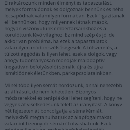
Elraktározunk minden élményt és tapasztalást,
melyek formálódnak és dolgoznak bennünk és néha
lecsapódnak valamilyen formában. Ezek "igazítanak
el" bennünket, hogy milyennek látnak mások,
hogyan viszonyulunk embertársainkhoz és a
körülöttünk lévő világhoz. Ez mind szép és jó, de
akkor van probléma, ha ezek a tapasztalatok
valamilyen módon szélsőségesek. A túlszeretés, a
túlzott aggódás is ilyen lehet, ezek a dolgok, vagy
ahogy tudományosan mondják maladaptív
(negatívan befolyásoló) sémák, újra és újra
ismétlődnek életünkben, párkapcsolatainkban.
Minél több ilyen sémát hordozunk, annál nehezebb
az átírásuk, de nem lehetetlen. Bizonyos
módszerekkel és terápiákkal lehet segíteni, hogy ne
vegyék át viselkedésünk felett az irányítást. A könyv
hét fejezeten át boncolgatja a sémakémiát,
melyekből megtanulhatjuk az alapfogalmakat,
valamint tizennyolc sémáról olvashatunk. Ezek
mindegyike olyan, melyek befolyásolhatják