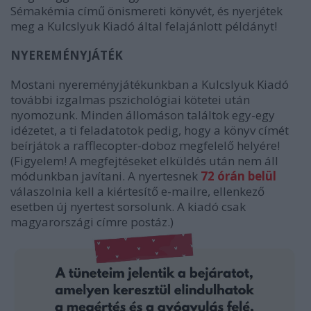
Sémakémia című önismereti könyvét, és nyerjétek
meg a Kulcslyuk Kiadó által felajánlott példányt!
NYEREMÉNYJÁTÉK
Mostani nyereményjátékunkban a Kulcslyuk Kiadó
további izgalmas pszichológiai kötetei után
nyomozunk. Minden állomáson találtok egy-egy
idézetet, a ti feladatotok pedig, hogy a könyv címét
beírjátok a rafflecopter-doboz megfelelő helyére!
(Figyelem! A megfejtéseket elküldés után nem áll
módunkban javítani. A nyertesnek
72 órán belül
válaszolnia kell a kiértesítő e-mailre, ellenkező
esetben új nyertest sorsolunk. A kiadó csak
magyarországi címre postáz.)