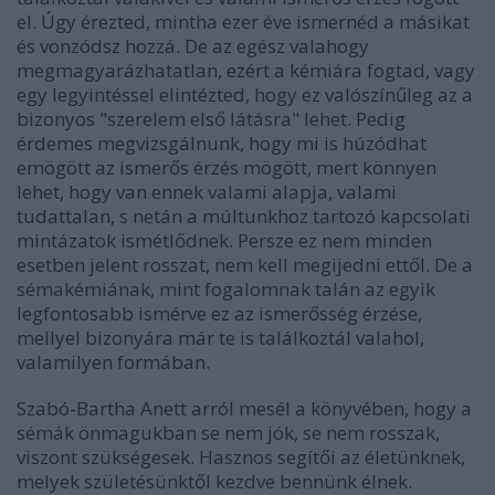
el. Úgy érezted, mintha ezer éve ismernéd a másikat
és vonzódsz hozzá. De az egész valahogy
megmagyarázhatatlan, ezért a kémiára fogtad, vagy
egy legyintéssel elintézted, hogy ez valószínűleg az a
bizonyos "szerelem első látásra" lehet. Pedig
érdemes megvizsgálnunk, hogy mi is húzódhat
emögött az ismerős érzés mögött, mert könnyen
lehet, hogy van ennek valami alapja, valami
tudattalan, s netán a múltunkhoz tartozó kapcsolati
mintázatok ismétlődnek. Persze ez nem minden
esetben jelent rosszat, nem kell megijedni ettől. De a
sémakémiának, mint fogalomnak talán az egyik
legfontosabb ismérve ez az ismerősség érzése,
mellyel bizonyára már te is találkoztál valahol,
valamilyen formában.
Szabó-Bartha Anett arról mesél a könyvében, hogy a
sémák önmagukban se nem jók, se nem rosszak,
viszont szükségesek. Hasznos segítői az életünknek,
melyek születésünktől kezdve bennünk élnek.