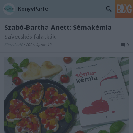
KönyvParfé
Szabó-Bartha Anett: Sémakémia
Szívecskés falatkák
KönyvParfé
•
2024. április 13.
0