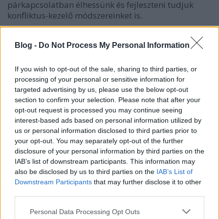
párkapcsolatban élhessünk és fejleszteni tudjuk
konfliktus-kezelő módszereinket is.
Szívecskés falatkák
Blog -
Do Not Process My Personal Information
Mivel a könyv a párkapcsolati kérdéseket
boncolgatja és a borítón is megjelenik a szívecske,
If you wish to opt-out of the sale, sharing to third parties, or
ezért e köré gondoltam ki az elkészített ételt is. Parti
processing of your personal or sensitive information for
falatkákat készítettem, melynek alapja a pizzatészta
targeted advertising by us, please use the below opt-out
és a rajta lévő ricottás krémre harsány, piros
section to confirm your selection. Please note that after your
paradicsom és paprika került.
opt-out request is processed you may continue seeing
interest-based ads based on personal information utilized by
us or personal information disclosed to third parties prior to
your opt-out. You may separately opt-out of the further
disclosure of your personal information by third parties on the
IAB’s list of downstream participants. This information may
also be disclosed by us to third parties on the
IAB’s List of
Downstream Participants
that may further disclose it to other
third parties.
Please note that this website/app uses one or more Google
Personal Data Processing Opt Outs