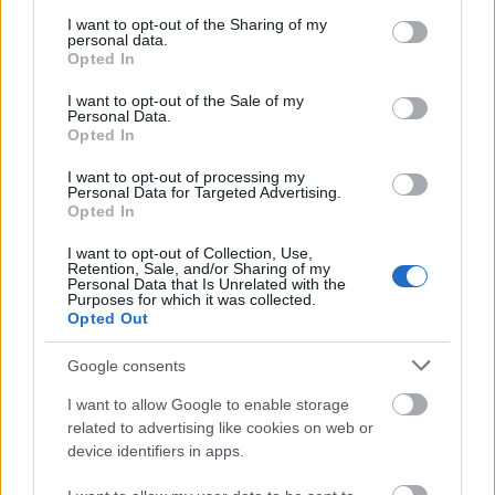
services and may gather and store information including but
not limited to your visit or usage behaviour. You may click to
I want to opt-out of the Sharing of my
personal data.
grant or deny consent to Google and its third-party tags to
Opted In
use your data for below specified purposes in below Google
consent section.
I want to opt-out of the Sale of my
Personal Data.
Hozzávalók:
Opted In
A ricottás krémhez:
I want to opt-out of processing my
Personal Data for Targeted Advertising.
25 dkg ricotta
Opted In
2 ek joghurt
I want to opt-out of Collection, Use,
2 ek olívaolaj
Retention, Sale, and/or Sharing of my
Personal Data that Is Unrelated with the
1 gerezd fokhagyma
Purposes for which it was collected.
só, bors, oregánó
Opted Out
Továbbá:
Google consents
I want to allow Google to enable storage
1 csomag pizzatészta
related to advertising like cookies on web or
paradicsom, kaliforniai paprika (piros és sárga),
device identifiers in apps.
lilahagyma