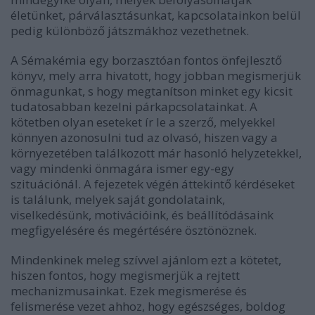
életünket, párválasztásunkat, kapcsolatainkon belül
pedig különböző játszmákhoz vezethetnek.
A Sémakémia egy borzasztóan fontos önfejlesztő
könyv, mely arra hivatott, hogy jobban megismerjük
önmagunkat, s hogy megtanítson minket egy kicsit
tudatosabban kezelni párkapcsolatainkat. A
kötetben olyan eseteket ír le a szerző, melyekkel
könnyen azonosulni tud az olvasó, hiszen vagy a
környezetében találkozott már hasonló helyzetekkel,
vagy mindenki önmagára ismer egy-egy
szituációnál. A fejezetek végén áttekintő kérdéseket
is találunk, melyek saját gondolataink,
viselkedésünk, motivációink, és beállítódásaink
megfigyelésére és megértésére ösztönöznek.
Mindenkinek meleg szívvel ajánlom ezt a kötetet,
hiszen fontos, hogy megismerjük a rejtett
mechanizmusainkat. Ezek megismerése és
felismerése vezet ahhoz, hogy egészséges, boldog