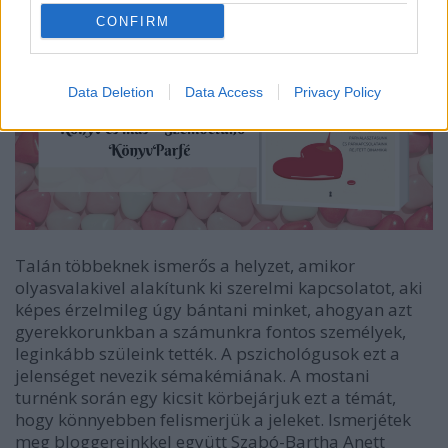
CONFIRM
Data Deletion
Data Access
Privacy Policy
Talán többeknek ismerős a helyzet, amikor
olyasvalakivel alakítunk ki szerelmi kapcsolatot, aki
képes érzelmileg úgy bántani minket, ahogyan azt
gyerekkorunkban a számunkra fontos személyek,
leginkább szüleink tették. A pszichológusok ezt a
jelenséget nevezik sémakémiának. A mostani
turnénk során egy kicsit körbejárjuk ezt a témát,
hogy könnyebben felismerjük a jeleket. Ismerjétek
meg bloggereinkkel együtt Szabó-Bartha Anett