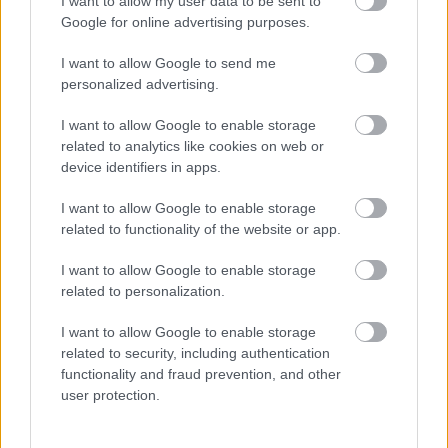
olívaolaj, balzsamecet
I want to allow my user data to be sent to
Google for online advertising purposes.
bazsalikom
só, bors
I want to allow Google to send me
reszelt parmezán (opcionális)
personalized advertising.
A pizzatésztát kicsomagolom és egy közepes
I want to allow Google to enable storage
nagyságú szív alakú sütikiszúróval formákat vágok
related to analytics like cookies on web or
ki belőle. Sütőpapírral kibélelt tepsibe helyezem a
device identifiers in apps.
tésztát és a csomagolópapíron megadott elkészítési
I want to allow Google to enable storage
mód szerint megsütöm. Közben kikeverem a ricottás
related to functionality of the website or app.
krémet, vagyis minden összetevőt egy tálba teszek és
alaposan összekeverem.
I want to allow Google to enable storage
A zöldségeket kis kockákra vágom, sózom és
related to personalization.
borsozom, megöntözöm egy kevés olívaolajjal és
balzsamecettel, végül teszek bele friss bazsalikomot
I want to allow Google to enable storage
is.
related to security, including authentication
A szív alakú pizzafalatokat megkenem a ricottás
functionality and fraud prevention, and other
krémmel, ráhalmozom a paprikás-paradicsomos
user protection.
toppingot és mehet is a vendégek elé.