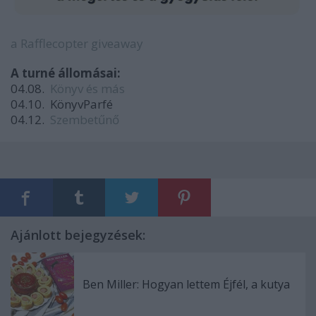
a Rafflecopter giveaway
A turné állomásai:
04.08.
Könyv és más
04.10. KönyvParfé
04.12.
Szembetűnő
Ajánlott bejegyzések:
Ben Miller: Hogyan ​lettem Éjfél, a kutya