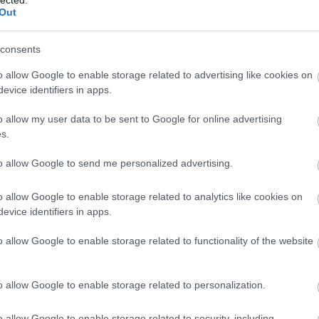
, pláne egy olyan történetnél, ahol Északfölde teljesen
new
Out
en minden fejezet tartogat valami meglepetést.
öné
öns
 legyenek bátrak és fedezzenek fel új dolgokat. Hiszen mi
consents
psz
pni a komfortzónánkból, mert ezáltal egészen hihetetlen
psz
o allow Google to enable storage related to advertising like cookies on
rra is rájön a kötet végén, hogy mennyire fontosak a
reg
evice identifiers in apps.
nek, hanem nekünk, felnőtteknek is sok mindent megtanít
rom
ll mindent kimondani, ugyanakkor egy
"Hm"
sok mindent
sci-
o allow my user data to be sent to Google for online advertising
ezt a helyes történetet. Bár csak most végeztem vele,
st
s.
etkező kötet milyen kalandokat tartogat.
sza
Sza
to allow Google to send me personalized advertising.
szu
Tém
o allow Google to enable storage related to analytics like cookies on
nöfrid kedvenc étele, a zabkása! Egy végtelenül egyszerű
thri
evice identifiers in apps.
Tol
ok, melyeket nem szabad túlgondolni. Ez most egy
tör
ehetsz a tetejére a kedvenc gyümölcsödből, szórhatsz rá
o allow Google to enable storage related to functionality of the website
tör
. Kísérletezz vele és találd meg te is a kedvenc zabkása
tril
urb
o allow Google to enable storage related to personalization.
vál
ver
o allow Google to enable storage related to security, including