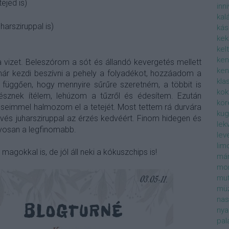
tejed is)
inn
kal
harsziruppal is)
kás
kek
kel
ke
vizet. Beleszórom a sót és állandó kevergetés mellett
ken
már kezdi beszívni a pehely a folyadékot, hozzáadom a
kla
ól függően, hogy mennyire sűrűre szeretném, a többit is
kok
késznek ítélem, lehúzom a tűzről és édesítem. Ezután
kör
eimmel halmozom el a tetejét. Most tettem rá durvára
kug
evés juharsziruppal az érzés kedvéért. Finom hidegen és
lek
gyosan a legfinomabb.
lev
lim
gokkal is, de jól áll neki a kókuszchips is!
már
mor
muf
müz
nas
nya
pal