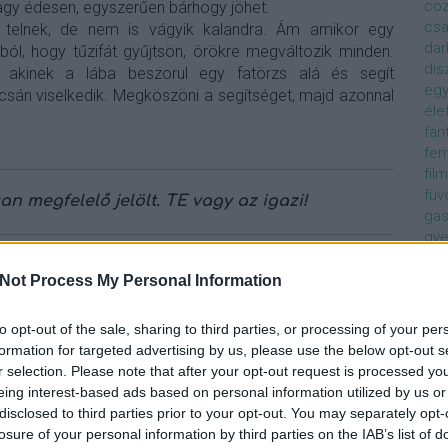
coz
agy édesen, egyszerűen bárhogy jöhet.
csa
 telnek, de nem is vágyik kalandra. Ám amikor egy
dar
ól, hogy tűzifát gyűjtsön, örökre megváltozik minden.
dis
 akinek a lába beszorul egy fatörzs alá és segít
eg
rcsán viselkedik. Megköszöni a segítséget, majd azonnal
élet
fan
fem
fil
füv
an megfelelő jelölt. TE vagy az igazi!
gas
gy
gye
gyű
ciót, de ettől kezdve egyre több furcsaság történik vele.
Not Process My Personal Information
hor
laki az ajtaja elé. De az is gyanús, hogy szokatlanul sok jó
hu
n. Vajon ki tehette ezeket oda?
to opt-out of the sale, sharing to third parties, or processing of your per
ifjú
, amikor meglátogatja őt három emberke: Arp, Wurp és
formation for targeted advertising by us, please use the below opt-out s
iga
ni Gunilla hercegnőt, aki nyomtalanul eltűnt. S hogy miért
r selection. Please note that after your opt-out request is processed y
iro
 kis fickók meg vannak győződve arról, hogy ő az igazi
eing interest-based ads based on personal information utilized by us or
ism
disclosed to third parties prior to your opt-out. You may separately opt-
kal
en, a háta közepére sem kívánja a kalandot. De amikor
losure of your personal information by third parties on the IAB’s list of
kép