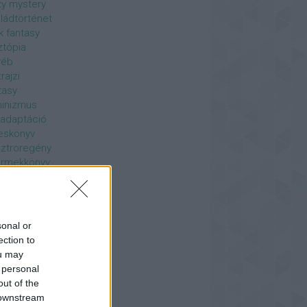
y mystery
ládtörténet
k fantasy
ztópia
yéb
rajzi
tasy
inizmus
madaptáció
eskönyv
ztroregény
ermekkönyv
rmeklélektan
jtemény
ror
moros
sonal or
sági
ection to
z történet alapján
ou may
dalom óra
 personal
eretterjesztő
out of the
and
 downstream
regény