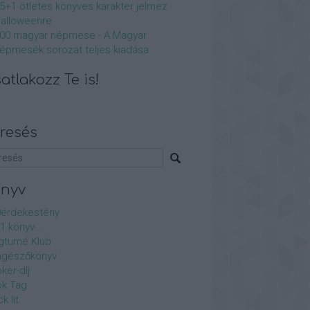
5+1 ötletes könyves karakter jelmez
alloweenre
00 magyar népmese - A Magyar
épmesék sorozat teljes kiadása
atlakozz Te is!
resés
önyv
érdekestény
1 könyv...
gturné Klub
ngészőkönyv
ker-díj
k Tag
k lit