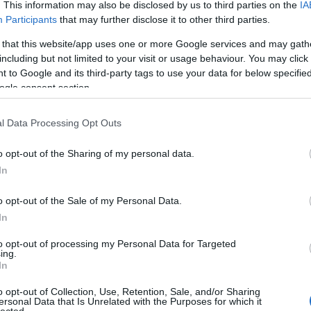
. This information may also be disclosed by us to third parties on the
IA
laftól, aki reménykedve kéri a segítségét, úgy dönt, útnak
kéz
Participants
that may further disclose it to other third parties.
jó mesékben lenni szokott, sok-sok kihívással kell
kis
ül, de a hosszú út során csodálatos barátokra is talál.
kla
 that this website/app uses one or more Google services and may gath
kön
including but not limited to your visit or usage behaviour. You may click 
de nagyon kedves is. Az izgalom alatt nem azt értem,
kor
 to Google and its third-party tags to use your data for below specifi
történik fejezetről fejezetre, hogy a gyerekek izgatottan
kri
ogle consent section.
oztató meseidőt. Bár a kiadó 4 éves kortól ajánlja a
KUL
nél, inkább 6 éves kor környékén próbálkoznék vele. Már
kví
l Data Processing Opt Outs
s, mert egyik-másik talán még nem köti le annyira a
lev
ó olvasásra is alkalmas, így aki már egy picit jártasabb a
Lit
o opt-out of the Sharing of my personal data.
ozhat vele.
LM
In
mág
l saját maga készítette. Sok-sok pici rajzot helyeztek el
ma
o opt-out of the Sale of my Personal Data.
Mar
szni, nézegetni a képeket. A borító nagyon jól tükrözi a
In
me
találhatóak rajta, csakúgy, mint a fontosabb szereplők,
me
gadósné Lundby asszony és Tibald, a fehér rágcsálószerű
to opt-out of processing my Personal Data for Targeted
me
ing.
me
In
mit
 a nyelvezet is megérdemel egy piros pontot, hiszen nem
műv
o opt-out of Collection, Use, Retention, Sale, and/or Sharing
ne, de olyan rég elfeledett szavak is, melyek lassan a
ersonal Data that Is Unrelated with the Purposes for which it
nap
lected.