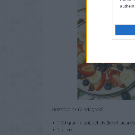
authenti
Hozzávalók (2 adaghoz):
100 gramm zabpehely (lehet kicsi é
2 dl víz