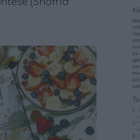
ntése (Snöfrid
Kö
Ma
vol
raj
sor
röv
és 
ajá
éte
mód
ped
szé
To
5
k
7
f
C