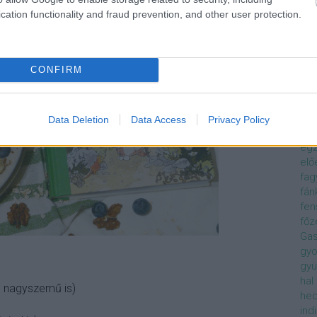
you
cation functionality and fraud prevention, and other user protection.
Pa
bon
CONFIRM
cak
cső
cso
éd
Data Deletion
Data Access
Privacy Policy
egy
egz
elő
fag
fán
fen
főz
Gas
gyo
gy
hal
s nagyszemű is)
hed
indi