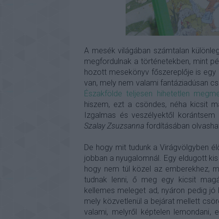
A mesék világában számtalan különlege
megfordulnak a történetekben, mint pé
hozott mesekönyv főszereplője is egy 
van, mely nem valami fantáziadúsan cs
Északfölde teljesen hihetetlen megm
hiszem, ezt a csöndes, néha kicsit m
Izgalmas és veszélyektől korántsem
Szalay Zsuzsanna
fordításában olvasha
De hogy mit tudunk a Virágvölgyben él
jobban a nyugalomnál. Egy eldugott kis
hogy nem túl közel az emberekhez, me
tudnak lenni, ő meg egy kicsit magá
kellemes meleget ad, nyáron pedig jó 
mely közvetlenül a bejárat mellett csör
valami, melyről képtelen lemondani,