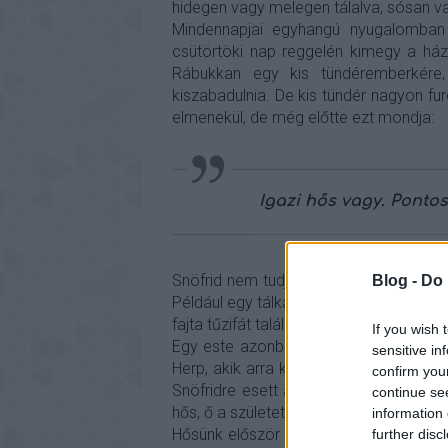
hidegen vagy melegen tálalva, sósan v
Mindennapjai egyhangú nyugalomban
csütörtöki nap reggelén kimegy a házb
Rábukkan egy kis tündéremberkére,
kiszabadulnia. De kis tündér nagyon fu
elmenekül, de még előtte ezt mondja:
Igazi hős vagy. Pontos
Snöfrid nem tudja mire vélni ezt a reak
Blog -
Do 
Például egy tálka isteni tejszínt tesz va
fajta tűzifát talál a barlangja közelébe
If you wish 
Egy este azonban mindenre fény derül
sensitive in
Herp, akik arra kérik, segítsen megtalál
confirm you
Snöfridre esett a választásuk? Mert a
continue se
hős, ő a született kalandor!
information 
Hősünk először nem tudja, mitévő legy
further disc