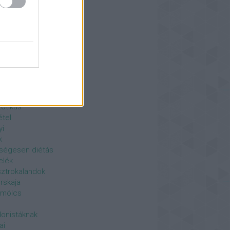
ng adult (YA)
rfé
bon - praliné - trüffel
e pop
ben sült
ki
esség
tálétel
otikus
étel
yi
k
ségesen diétás
elék
ztrokalandok
rskaja
ümölcs
onistáknak
ai