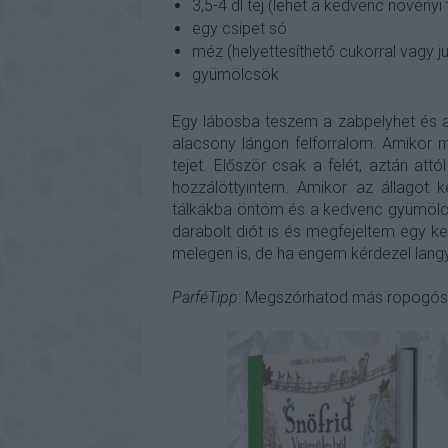
3,5-4 dl tej (lehet a kedvenc növényi 
egy csipet só
méz (helyettesíthető cukorral vagy ju
gyümölcsök
Egy lábosba teszem a zabpelyhet és a 
alacsony lángon felforralom. Amikor 
tejet. Először csak a felét, aztán att
hozzálöttyintem. Amikor az állagot 
tálkákba öntöm és a kedvenc gyümölcs
darabolt diót is és megfejeltem egy k
melegen is, de ha engem kérdezel lan
ParféTipp
: Megszórhatod más ropogós ma