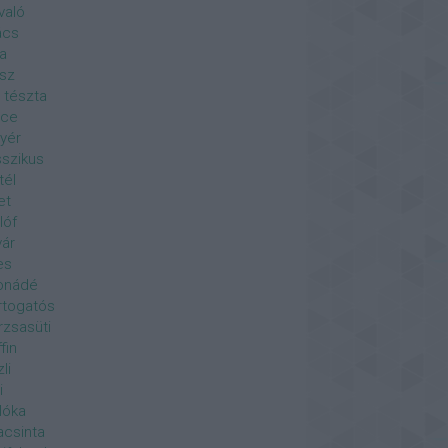
ivaló
ács
a
sz
t tészta
nce
yér
sszikus
tél
et
lóf
vár
es
onádé
togatós
zsasüti
fin
li
i
lóka
acsinta