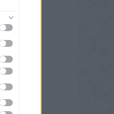
 adult
letrajz
egítő könyvek
ichológia
ichothriller
ény
antikus
fi
eampunk
kácskönyv
kácskönyv mustra
perhősös
a - Túra
ller
erancia-sorozat
ténelmi
ténelmi regény
ógia
an fantasy
ogatás
ses