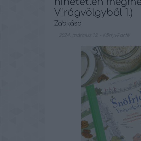
hihetetlen megme
Virágvölgyből 1.)
Zabkása
2024. március 12.
-
KönyvParfé