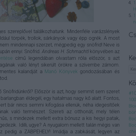
1
H
1
n
s szereplővel találkozhatunk. Mindenféle varázslények
Cs
ldául törpék, trollok, sárkányok vagy épp ogrék. A most
nem mindennapi szerzet, mégpedig egy snöfrid! Neve is
upán ennyi: Snöfrid.
Andreas H. Schmachtl
könyvében az
Ke
entése
című legendában olvastam róla először, s azt
agának való lényt sikerült örökre a szívembe zárnom.
 mentes kalandját a
Manó Könyvek
gondozásában és
tod.
K
ő Snöfridünkről? Először is azt, hogy semmit sem szeret
#10
 barlangban éldegél, egy hatalmas nagy kő alatt. Fontos,
100
rt bár nincs semmi kifogása ellenük, néha idegesítőek
Blo
nak való természet. Szereti az otthonát, mely télen
bö
hűs, s mindezek mellett extra bónusz a kis hegyi patak,
Boo
gedezik. Idilli, ugye? A nyugalom mellett talán mégis van
Boo
 ez pedig a ZABPEHELY! Imádja a zabkását, legyen az
chic