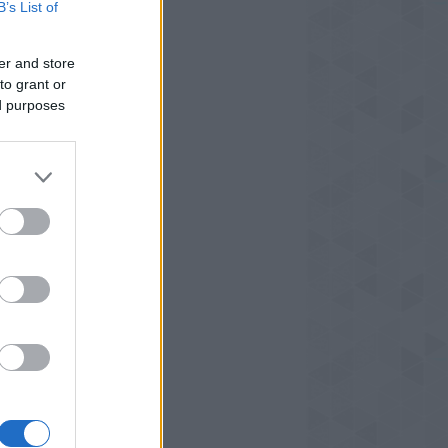
B’s List of
ikönyv
regény
sszikus
er and store
yvtár
to grant or
társ
ed purposes
mi
T könyvek
z
élregény
tle Free Library
BTQ
ikus realizmus
gyar
vel
moár
se
seregény
setányér
ológia
észi
ló