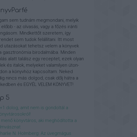
nyvParfé
gam sem tudnám megmondani, melyik
t előbb - az olvasás, vagy a főzés iránti
ongásom. Mindkettőt szeretem, így
rendet sem tudok felállítani. Itt most
id utazásokat tehetsz velem a könyvek
a gasztronómia birodalmába. Minden
nlás alatt találsz egy receptet, ezek olyan
lek és italok, melyeket valamilyen úton-
on a könyvhöz kapcsoltam. Neked
ig nincs más dolgod, csak dőlj hátra a
kedben és EGYÉL VELEM KÖNYVET!
p 5
+1 dolog, amit nem is gondoltál a
önyvtárosokról!
 menő könyvtáros, aki meghódította a
ilmvásznat
harlie N. Holmberg: Az ​üvegmágus