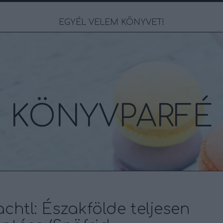
EGYÉL VELEM KÖNYVET!
KÖNYVPARFÉ
htl: Északfölde ​teljesen