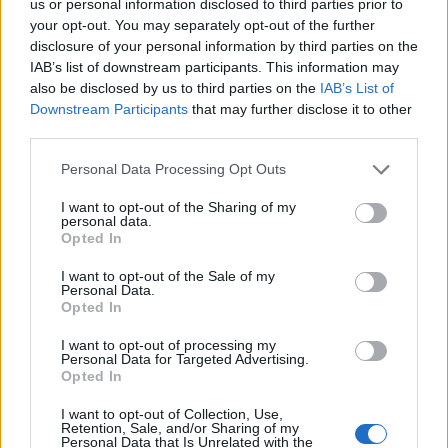
us or personal information disclosed to third parties prior to
your opt-out. You may separately opt-out of the further
disclosure of your personal information by third parties on the
IAB’s list of downstream participants. This information may
also be disclosed by us to third parties on the
IAB’s List of
Downstream Participants
that may further disclose it to other
third parties.
Please note that this website/app uses one or more Google
Personal Data Processing Opt Outs
services and may gather and store information including but
not limited to your visit or usage behaviour. You may click to
I want to opt-out of the Sharing of my
personal data.
grant or deny consent to Google and its third-party tags to
Opted In
use your data for below specified purposes in below Google
consent section.
I want to opt-out of the Sale of my
Personal Data.
Opted In
A nyugati orvoslás évszázadokon keresztül
kizsákmányolta, misztifikálta és szenvedésre ítélte a
I want to opt-out of processing my
nők testét. Ma már egyik nőgyógyászati ...
Personal Data for Targeted Advertising.
Opted In
I want to opt-out of Collection, Use,
Retention, Sale, and/or Sharing of my
Personal Data that Is Unrelated with the