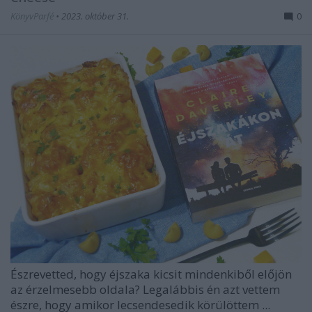
KönyvParfé
•
2023. október 31.
0
Észrevetted, hogy éjszaka kicsit mindenkiből előjön
az érzelmesebb oldala? Legalábbis én azt vettem
észre, hogy amikor lecsendesedik körülöttem ...