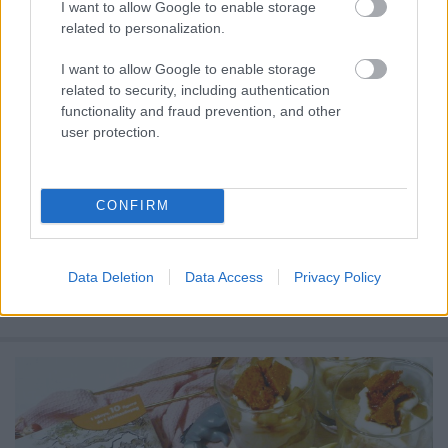
I want to allow Google to enable storage
related to personalization.
I want to allow Google to enable storage
related to security, including authentication
functionality and fraud prevention, and other
user protection.
CONFIRM
Azt hiszem, örök álmodozóként a romantikus tini
könyvekből soha nem fogok kinőni. Ez egy olyan
Data Deletion
Data Access
Privacy Policy
kategória, amelyet mindig szívesen olvasok, de csak
...