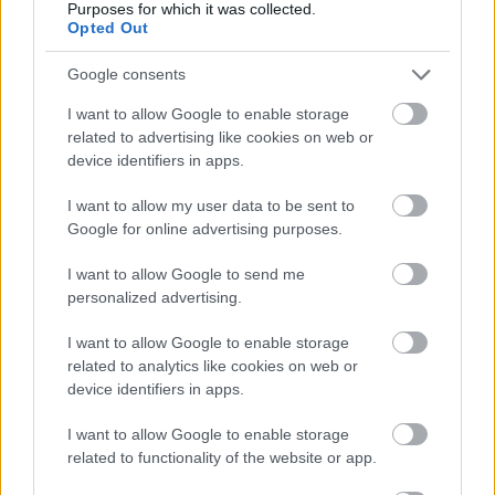
Purposes for which it was collected.
Opted Out
Google consents
I want to allow Google to enable storage
related to advertising like cookies on web or
device identifiers in apps.
I want to allow my user data to be sent to
Google for online advertising purposes.
I want to allow Google to send me
Lynn Painter: Jobb ​mint a filmeken
personalized advertising.
Vega babburger
I want to allow Google to enable storage
KönyvParfé
•
2023. október 19.
0
related to analytics like cookies on web or
device identifiers in apps.
I want to allow Google to enable storage
related to functionality of the website or app.