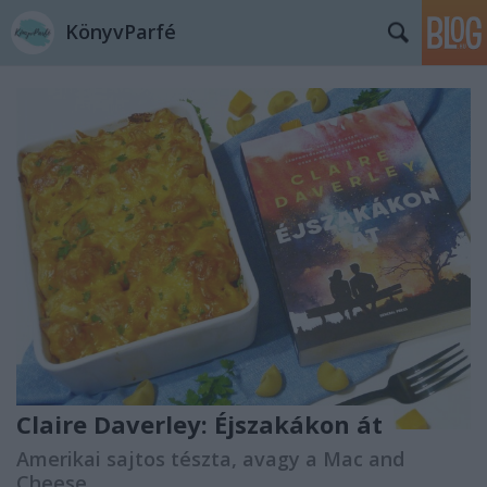
KönyvParfé
Claire Daverley: Éjszakákon ​át
Amerikai sajtos tészta, avagy a Mac and
Cheese