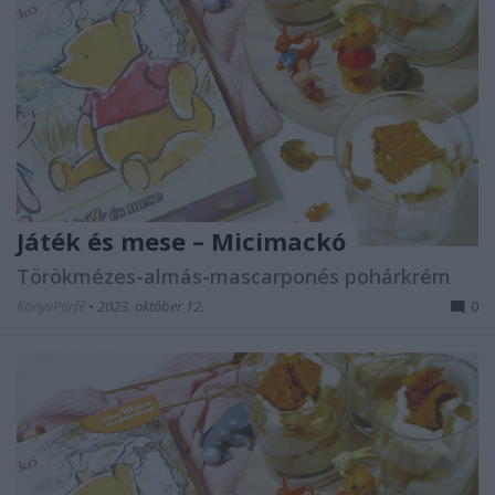
Játék ​és mese – Micimackó
Törökmézes-almás-mascarponés pohárkrém
KönyvParfé
•
2023. október 12.
0