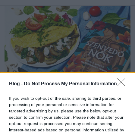
Blog -
Do Not Process My Personal Information
Elinor Cleghorn: Szenvedő ​nők
If you wish to opt-out of the sale, sharing to third parties, or
processing of your personal or sensitive information for
Spenótos-gombás omlett
targeted advertising by us, please use the below opt-out
KönyvParfé
•
2023. október 22.
0
section to confirm your selection. Please note that after your
opt-out request is processed you may continue seeing
interest-based ads based on personal information utilized by